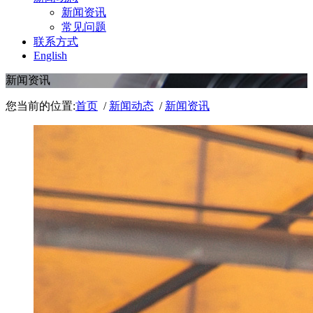
新闻资讯
常见问题
联系方式
English
新闻资讯
您当前的位置:
首页
/
新闻动态
/
新闻资讯